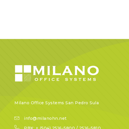
Milano Office Systems San Pedro Sula
info@milanohn.net
PBX: + (504) 2516-5800 / 2516-5810