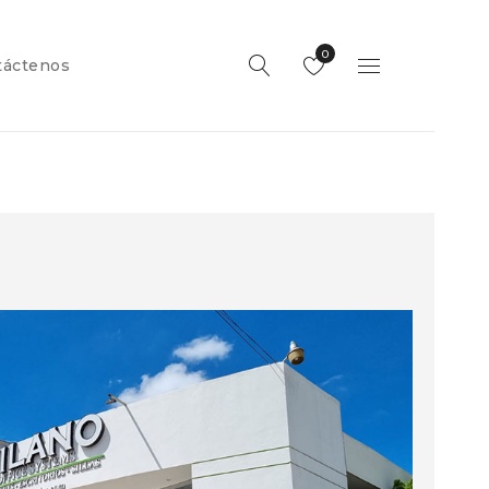
0
táctenos