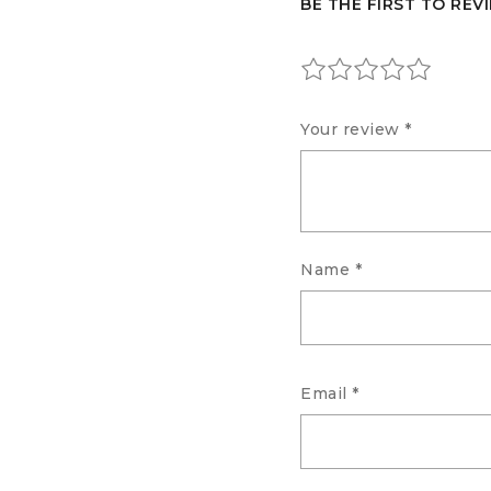
BE THE FIRST TO REVI
Your review
*
Name
*
Email
*