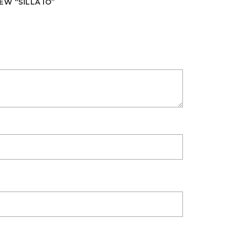
EW “SILLA IO”