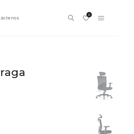
0
táctenos
Praga