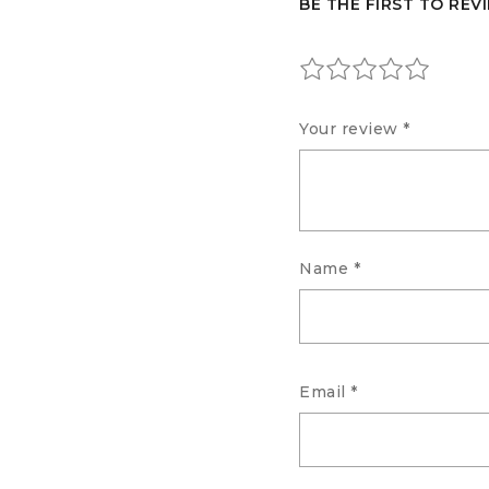
BE THE FIRST TO REV
Your review
*
Name
*
Email
*