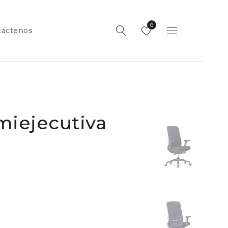
0
táctenos
emiejecutiva