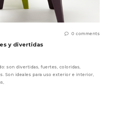
0 comments
8 de agos
tes y divertidas
Milano 
Teguci
in
SIN CA
do: son divertidas, fuertes, coloridas,
s. Son ideales para uso exterior e interior,
Para una 
s,
cambió de
READ