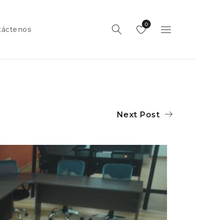
0
táctenos
Next Post