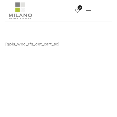
0
[gpls_woo_rfq_get_cart_sc]