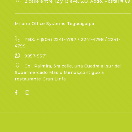
2 calle entre 12 y 13 ave. S.O. Apdo. Postal # 69
Milano Office Systems Tegucigalpa
PBX: + (504) 2241-4797 / 2241-4798 / 2241-
4799
9957-5371
Col. Palmira, 3ra calle, una Cuadra al sur del
Supermercado Más x Menos,contiguo a
restaurante Gran Linfa